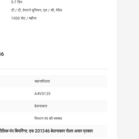
5-7 दिन
टी / टी, वेस्टर्न यूनियन, एल / सी, पेपैल
1000 सेट / महीना
46
सहनशीलता
A4VG125
बेलनाकार
पिस्टन पंप की मरम्मत
िक पंप बियरिंग्स
एफ 201346 बेलनाकार रोलर असर प्रकार
,