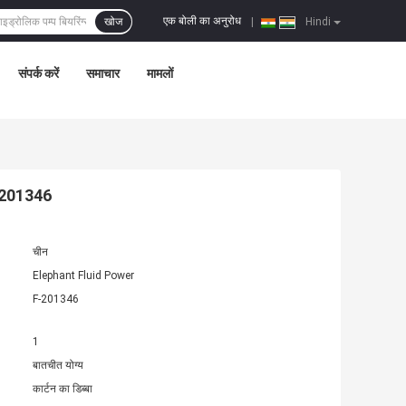
एक बोली का अनुरोध
खोज
|
Hindi
संपर्क करें
समाचार
मामलों
फ 201346
चीन
Elephant Fluid Power
F-201346
1
बातचीत योग्य
कार्टन का डिब्बा