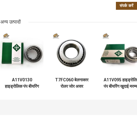
अन्य उत्पादों
A11V0130
T7FC060 बेलनाकार
A11V095 हाइड्रोल
हाइड्रोलिक पंप बीयरिंग
रोलर जोर असर
पंप बीयरिंग खुदाई मरम्
किट एफ 224580