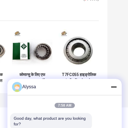
िक
कोमात्सु के लिए एफ
T7FC055 हाइड्रोलिक
मत
-205526 डबल पंक्ति
पंप बियरिंग्स रेक्स्रोथ
Alyssa
बेलनाकार रोलर असर
पिस्टन पंप पुर्जों
A7V055
7:58 AM
Good day, what product are you looking 
for?