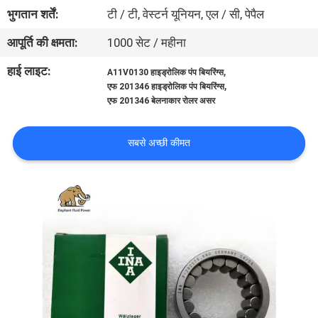
गुणवत्ता
भुगतान शर्तें:
टी / टी, वेस्टर्न यूनियन, एल / सी, पेपैल
नियंत्रण
आपूर्ति की क्षमता:
1000 सेट / महीना
हाई लाइट:
,
A11V0130 हाइड्रोलिक पंप बियरिंग्स
संपर्क
,
एफ 201346 हाइड्रोलिक पंप बियरिंग्स
एफ 201346 बेलनाकार रोलर असर
करें
सबसे अच्छी कीमत
समाचार
मामलों
साइटमैप
PRIVACY