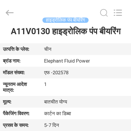
2026
Elephant
Fluid
Power
Co.,Ltd.
हाइड्रोलिक पंप बीयरिंग
All
Rights
Reserved.
A11V0130 हाइड्रोलिक पंप बीयरिंग
घर
उत्पादों
उत्पत्ति के प्लेस:
चीन
ब्रांड नाम:
Elephant Fluid Power
हमारे
मॉडल संख्या:
एफ -202578
बारे
न्यूनतम आदेश
1
में
मात्रा:
मूल्य:
बातचीत योग्य
कारखाना
पैकेजिंग विवरण:
कार्टन का डिब्बा
भ्रमण
प्रसव के समय:
5-7 दिन