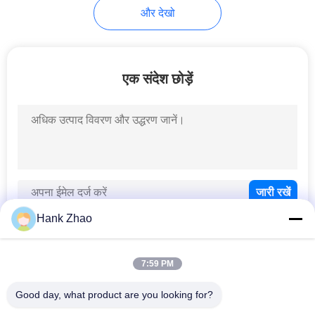
और देखो
45
हाइड्रोलिक दिशात्मक
एक संदेश छोड़ें
वाल्व
21
Hank Zhao
ऑर्बिट्रोल स्टीयरिंग यूनिट
7:59 PM
लोकप्रिय श्रेणियां
सभी
Good day, what product are you looking for?
हाइड्रोलिक पिस्टन पंप 
हाइड्रोलिक फलक पंप 