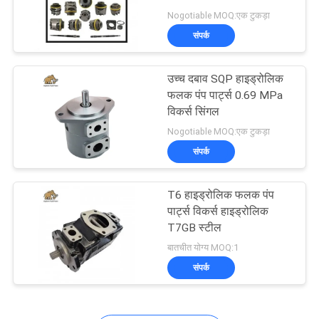
POLICY
Nogotiable MOQ:एक टुकड़ा
संपर्क
276
उच्च दबाव SQP हाइड्रोलिक
हाइड्रोलिक पिस्टन पंप
फलक पंप पार्ट्स 0.69 MPa
विकर्स सिंगल
Nogotiable MOQ:एक टुकड़ा
संपर्क
T6 हाइड्रोलिक फलक पंप
29
पार्ट्स विकर्स हाइड्रोलिक
T7GB स्टील
हाइड्रोलिक ऑर्बिट मोटर
बातचीत योग्य MOQ:1
संपर्क