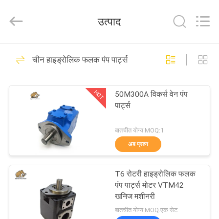
2026
Elephant
Fluid
उत्पाद
Power
Co.,Ltd.
All
Rights
Reserved.
घर
528
चीन हाइड्रोलिक फलक पंप पार्ट्स
हाइड्रोलिक पिस्टन पंप
उत्पादों
भागों
HOT
50M300A विकर्स वेन पंप
पार्ट्स
हमारे
बारे
बातचीत योग्य MOQ:1
अब प्रश्न
में
27
हाइड्रोलिक फलक पंप
T6 रोटरी हाइड्रोलिक फलक
कारखाना
पंप पार्ट्स मोटर VTM42
पार्ट्स
भ्रमण
खनिज मशीनरी
बातचीत योग्य MOQ:एक सेट