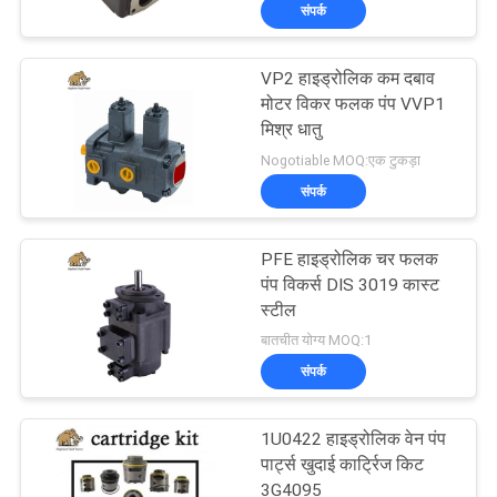
संपर्क
गुणवत्ता
नियंत्रण
VP2 हाइड्रोलिक कम दबाव
706
मोटर विकर फलक पंप VVP1
संपर्क
मिश्र धातु
निर्माण मशीनरी स्पेयर
Nogotiable MOQ:एक टुकड़ा
करें
पार्ट्स
संपर्क
समाचार
PFE हाइड्रोलिक चर फलक
पंप विकर्स DIS 3019 कास्ट
मामलों
स्टील
81
बातचीत योग्य MOQ:1
संपर्क
साइटमैप
हाइड्रोलिक ट्रैक्टर पंप
1U0422 हाइड्रोलिक वेन पंप
PRIVACY
पार्ट्स खुदाई कार्ट्रिज किट
3G4095