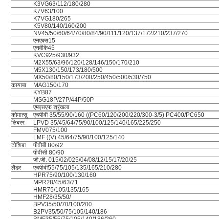
K3VG63/112/180/280
K7V63/100
K7VG180/265
K5V80/140/160/200
NV45/50/60/64/70/80/84/90/111/120/137/172/210/237/270
एनएक्स15
एनवीके45
KVC925/930/932
M2X55/63/96/120/128/146/150/170/210
M5X130/150/173/180/500
MX50/80/150/173/200/250/450/500/530/750
कायाबा
MAG150/170
KYB87
MSG18P/27P/44P/50P
एमएसएफ श्रृंखला
कोमात्सु
एचपीवी 35/55/90/160 ((PC60/120/200/220/300-3/5) PC400/PC650
लिबरर
LPVD 35/45/64/75/90/100/125/140/165/225/250
FMV075/100
LMF ((V) 45/64/75/90/100/125/140
टोशिबा
पीवीबी 80/92
पीवीसी 80/90
जी.जी. 015/02/025/04/08/12/15/17/20/25
लैंडर
एचपीवी55/75/105/135/165/210/280
HPR75/90/100/130/160
MPR28/45/63/71
HMR75/105/135/165
HMF28/35/50/
BPV35/50/70/100/200
B2PV35/50/75/105/140/186