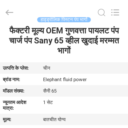
2026
Elephant
Fluid
Power
Co.,Ltd.
हाइड्रोलिक पिस्टन पंप भागों
All
Rights
Reserved.
फैक्टरी मूल्य OEM गुणवत्ता पायलट पंप
घर
चार्ज पंप Sany 65 व्हील खुदाई मरम्मत
उत्पादों
भागों
हमारे
उत्पत्ति के प्लेस:
चीन
बारे
ब्रांड नाम:
Elephant fluid power
में
मॉडल संख्या:
सैनी 65
न्यूनतम आदेश
1 सेट
कारखाना
मात्रा:
भ्रमण
मूल्य:
बातचीत योग्य