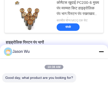
कोमैटस खुदाई PC200-8 मुख्य
पंप मरम्मत किट हाइड्रोलिक
पंप भाग पिस्टन पंप रखरखाव
मरम्मत सेवाएं
बातचीत योग्य MOQ:एक सेट
संपर्क
हाइड्रोलिक पिस्टन पंप भागों
Jason Wu
मूल प्रतिस्थापन के लिए वोल्वो कास्ट आयरन गियर पंप वीओई 14561971
मूल प्रतिस्थापन के लिए वोल्वो कास्ट आयरन गियर पंप वीओई 14537295
10:38 AM
मूल प्रतिस्थापन के लिए वोल्वो कास्ट आयरन गियर पंप वीओई 14782798
Good day, what product are you looking for?
लोकप्रिय श्रेणियां
सभी
हाइड्रोलिक पिस्टन पंप 
हाइड्रोलिक फलक पंप 
भागों
पार्ट्स