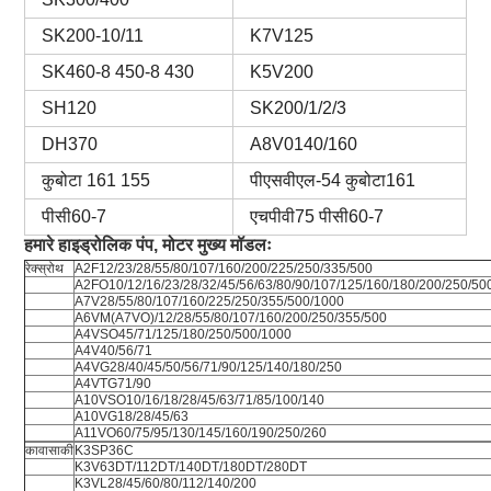
SK200-10/11
K7V125
SK460-8 450-8 430
K5V200
SH120
SK200/1/2/3
DH370
A8V0140/160
कुबोटा 161 155
पीएसवीएल-54 कुबोटा161
पीसी60-7
एचपीवी75 पीसी60-7
हमारे हाइड्रोलिक पंप, मोटर मुख्य मॉडलः
रेक्स्रोथ
A2F12/23/28/55/80/107/160/200/225/250/335/500
A2FO10/12/16/23/28/32/45/56/63/80/90/107/125/160/180/200/250/50
A7V28/55/80/107/160/225/250/355/500/1000
A6VM(A7VO)/12/28/55/80/107/160/200/250/355/500
A4VSO45/71/125/180/250/500/1000
A4V40/56/71
A4VG28/40/45/50/56/71/90/125/140/180/250
A4VTG71/90
A10VSO10/16/18/28/45/63/71/85/100/140
A10VG18/28/45/63
A11VO60/75/95/130/145/160/190/250/260
कावासाकी
K3SP36C
K3V63DT/112DT/140DT/180DT/280DT
K3VL28/45/60/80/112/140/200