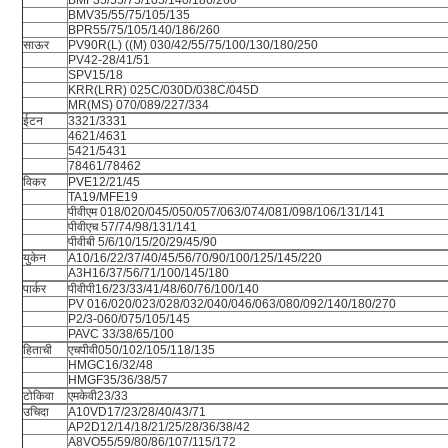
BMF35/55/75/105/140/186/260
BMV35/55/75/105/135
BPR55/75/105/140/186/260
साऊर
PV90R(L) ((M) 030/42/55/75/100/130/180/250
PV42-28/41/51
SPV15/18
KRR(LRR) 025C/030D/038C/045D
MR(MS) 070/089/227/334
ईटन
3321/3331
4621/4631
5421/5431
78461/78462
विकर
PVE12/21/45
TA19/MFE19
पीवीएम 018/020/045/050/057/063/074/081/098/106/131/141
पीवीएच 57/74/98/131/141
पीवीबी 5/6/10/15/20/29/45/90
युकेन
A10/16/22/37/40/45/56/70/90/100/125/145/220
A3H16/37/56/71/100/145/180
पार्कर
पीवीपी16/23/33/41/48/60/76/100/140
PV 016/020/023/028/032/040/046/063/080/092/140/180/270
P2/3-060/075/105/145
PAVC 33/38/65/100
हिताची
एचपीवी050/102/105/118/135
HMGC16/32/48
HMGF35/36/38/57
टोकिवा
एमकेवी23/33
उचिदा
A10VD17/23/28/40/43/71
AP2D12/14/18/21/25/28/36/38/42
A8VO55/59/80/86/107/115/172