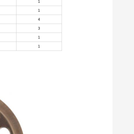
1
1
4
3
1
1