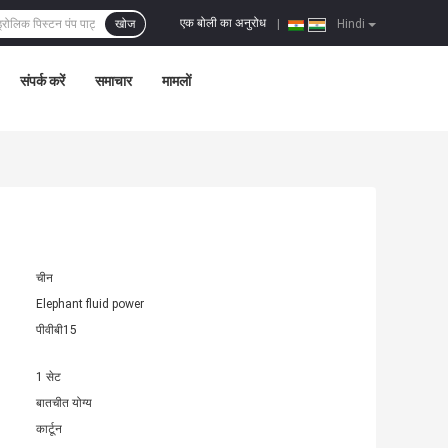
एक बोली का अनुरोध
खोज
|
Hindi
संपर्क करें
समाचार
मामलों
चीन
Elephant fluid power
पीवीबी15
1 सेट
बातचीत योग्य
कार्टून