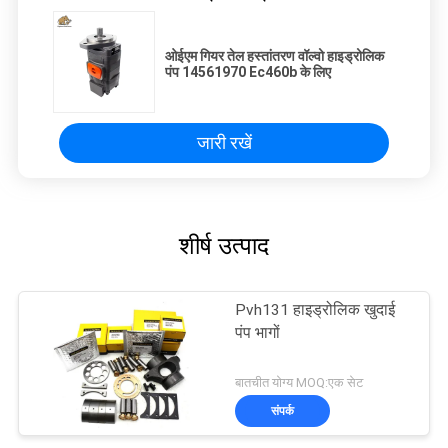
ओईएम गियर तेल हस्तांतरण वॉल्वो हाइड्रोलिक
पंप 14561970 Ec460b के लिए
जारी रखें
शीर्ष उत्पाद
Pvh131 हाइड्रोलिक खुदाई
पंप भागों
बातचीत योग्य MOQ:एक सेट
संपर्क