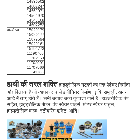
14530502
14602247
14561971
14561970
14543168
14602252
वोल्वो पंप
15020179
15020177
15079594
15020161
15191773
11190766
11707969
11708991
11707966
11192166
हाथी की तरल शक्ति
हाइड्रोलिक घटकों का एक पेशेवर निर्माता
और वितरक है जो व्यापक रूप से इंजीनियर निर्माण, कृषि, समुद्री, खनन,
आदि में लागू होते हैं। सभी उत्पाद उच्च गुणवत्ता वाले हैं।हाइड्रोलिक पंप
सहित, हाइड्रोलिक मोटर, पंप स्पेयर पार्ट्स, मोटर स्पेयर पार्ट्स,
हाइड्रोलिक वाल्व, स्टीयरिंग यूनिट, आदि।