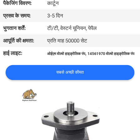
पैकेजिंग विवरण:
कार्टून
गुणवत्ता
प्रसव के समय:
3-5 दिन
नियंत्रण
भुगतान शर्तें:
टी/टी, वेस्टर्न यूनियन, पेपैल
संपर्क
आपूर्ति की क्षमता:
प्रति माह 50000 सेट
करें
हाई लाइट:
,
ओईएम वोल्वो हाइड्रोलिक पंप
14561970 वोल्वो हाइड्रोलिक पंप
समाचार
सबसे अच्छी कीमत
मामलों
साइटमैप
PRIVACY