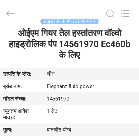
2026
Elephant
Fluid
Power
Co.,Ltd.
हाइड्रोलिक पिस्टन पंप भागों
All
Rights
Reserved.
ओईएम गियर तेल हस्तांतरण वॉल्वो
घर
हाइड्रोलिक पंप 14561970 Ec460b
उत्पादों
के लिए
हमारे
उत्पत्ति के प्लेस:
चीन
बारे
ब्रांड नाम:
Elephant fluid power
में
मॉडल संख्या:
14561970
न्यूनतम आदेश
1 सेट
कारखाना
मात्रा:
भ्रमण
मूल्य:
बातचीत योग्य