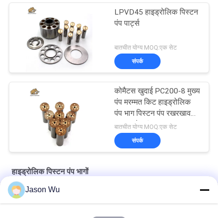
LPVD45 हाइड्रोलिक पिस्टन
पंप पार्ट्स
बातचीत योग्य MOQ:एक सेट
संपर्क
कोमैटस खुदाई PC200-8 मुख्य
पंप मरम्मत किट हाइड्रोलिक
पंप भाग पिस्टन पंप रखरखाव
मरम्मत सेवाएं
बातचीत योग्य MOQ:एक सेट
संपर्क
हाइड्रोलिक पिस्टन पंप भागों
Jason Wu
मूल प्रतिस्थापन के लिए वोल्वो कास्ट आयरन गियर पंप वीओई 14561971
मूल प्रतिस्थापन के लिए वोल्वो कास्ट आयरन गियर पंप वीओई 14537295