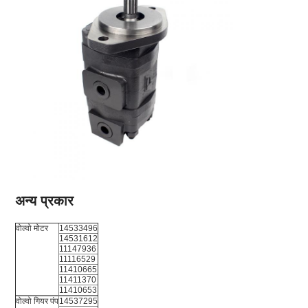
अन्य प्रकार
वोल्वो मोटर
14533496
14531612
11147936
11116529
11410665
11411370
11410653
वोल्वो गियर पंप
14537295