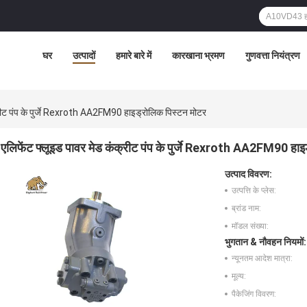
घर
उत्पादों
हमारे बारे में
कारखाना भ्रमण
गुणवत्ता नियंत्रण
्रीट पंप के पुर्जे Rexroth AA2FM90 हाइड्रोलिक पिस्टन मोटर
एलिफेंट फ्लूइड पावर मेड कंक्रीट पंप के पुर्जे Rexroth AA2FM90 हाइ
उत्पाद विवरण:
उत्पत्ति के प्लेस:
ब्रांड नाम:
मॉडल संख्या:
भुगतान & नौवहन नियमों:
न्यूनतम आदेश मात्रा:
मूल्य:
पैकेजिंग विवरण: