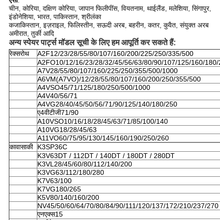
ऐसा
:
चीन, कोरिया, दक्षिण कोरिया, जापान फिलीपींस, वियतनाम, थाईलैंड, मलेशिया, सिंगापुर,
इंडोनेशिया, भारत, पाकिस्तान, श्रीलंका
कजाकिस्तान, इज़राइल, फिलिस्तीन, सऊदी अरब, बहरीन, कतर, कुवैत, संयुक्त अरब
अमीरात, तुर्की आदि
अन्य स्पेयर पार्ट्स मॉडल सूची के लिए हम आपूर्ति कर सकते हैं:
रेक्सरोथ
A2F12/23/28/55/80/107/160/200/225/250/335/500
A2FO10/12/16/23/28/32/45/56/63/80/90/107/125/160/180/
A7V28/55/80/107/160/225/250/355/500/1000
A6VM(A7VO)/12/28/55/80/107/160/200/250/355/500
A4VSO45/71/125/180/250/500/1000
A4V40/56/71
A4VG28/40/45/50/56/71/90/125/140/180/250
ए4वीटीजी71/90
A10VSO10/16/18/28/45/63/71/85/100/140
A10VG18/28/45/63
A11VO60/75/95/130/145/160/190/250/260
कावासाकी
K3SP36C
K3V63DT / 112DT / 140DT / 180DT / 280DT
K3VL28/45/60/80/112/140/200
K3VG63/112/180/280
K7V63/100
K7VG180/265
K5V80/140/160/200
NV45/50/60/64/70/80/84/90/111/120/137/172/210/237/270
एनएक्स15