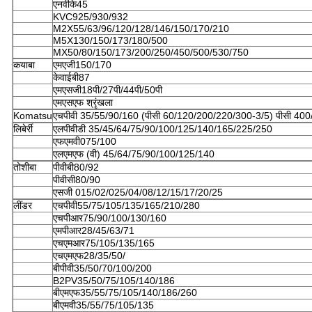
एनवीके45
KVC925/930/932
M2X55/63/96/120/128/146/150/170/210
M5X130/150/173/180/500
MX50/80/150/173/200/250/450/500/530/750
कयाबा
एमएजी150/170
केवाईबी87
एमएसजी18पी/27पी/44पी/50पी
एमएसएफ श्रृंखला
Komatsu
एचपीवी 35/55/90/160 (पीसी 60/120/200/220/300-3/5) पीसी 400
लिबेर्री
एलपीवीडी 35/45/64/75/90/100/125/140/165/225/250
एफएमवी075/100
एलएमएफ (वी) 45/64/75/90/100/125/140
तोशीबा
पीवीबी80/92
पीवीसी80/90
एसजी 015/02/025/04/08/12/15/17/20/25
लींडर
एचपीवी55/75/105/135/165/210/280
एचपीआर75/90/100/130/160
एमपीआर28/45/63/71
एचएमआर75/105/135/165
एचएमएफ28/35/50/
बीपीवी35/50/70/100/200
B2PV35/50/75/105/140/186
बीएमएफ35/55/75/105/140/186/260
बीएमवी35/55/75/105/135