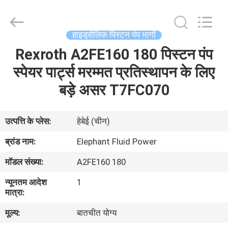
2026
Elephant
Fluid
Power
Co.,Ltd.
हाइड्रोलिक पिस्टन पंप भागों
All
Rights
Reserved.
Rexroth A2FE160 180 पिस्टन पंप
घर
स्पेयर पार्ट्स मरम्मत प्रतिस्थापन के लिए
उत्पादों
बड़े असर T7FC070
हमारे
उत्पत्ति के प्लेस:
हेबेई (चीन)
बारे
ब्रांड नाम:
Elephant Fluid Power
में
मॉडल संख्या:
A2FE160 180
न्यूनतम आदेश
1
कारखाना
मात्रा:
भ्रमण
मूल्य:
बातचीत योग्य