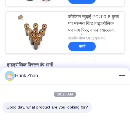
कोमैटस खुदाई PC200-8 मुख्य
पंप मरम्मत किट हाइड्रोलिक
पंप भाग पिस्टन पंप रखरखाव
मरम्मत सेवाएं
बातचीत योग्य MOQ:एक सेट
संपर्क
हाइड्रोलिक पिस्टन पंप भागों
Hank Zhao
मूल प्रतिस्थापन के लिए वोल्वो कास्ट आयरन गियर पंप वीओई 14561971
मूल प्रतिस्थापन के लिए वोल्वो कास्ट आयरन गियर पंप वीओई 14537295
10:25 AM
मूल प्रतिस्थापन के लिए वोल्वो कास्ट आयरन गियर पंप वीओई 14782798
Good day, what product are you looking for?
लोकप्रिय श्रेणियां
सभी