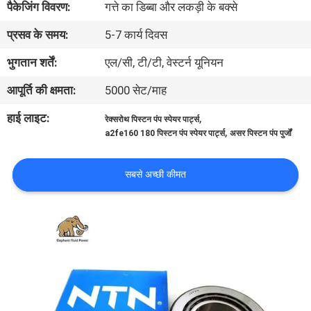
पैकेजिंग विवरण:
गत्ते का डिब्बा और लकड़ी के बक्से
गुणवत्ता
प्रसव के समय:
5-7 कार्य दिवस
नियंत्रण
भुगतान शर्तें:
एल/सी, टी/टी, वेस्टर्न यूनियन
संपर्क
आपूर्ति की क्षमता:
5000 सेट/माह
करें
हाई लाइट:
,
रेक्सरोथ पिस्टन पंप स्पेयर पार्ट्स
,
a2fe160 180 पिस्टन पंप स्पेयर पार्ट्स
असर पिस्टन पंप पुर्जों
समाचार
सबसे अच्छी कीमत
मामलों
साइटमैप
PRIVACY