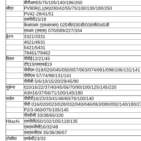
बीपीआर55/75/105/140/186/260
सौएर
PV90R(L)(M)030/42/55/75/100/130/180/250
PV42-28/41/51
एसपीवी15/18
केआरआर (एलआरआर) 025सी/030डी/038सी/045डी
एमआर (एमएस) 070/089/227/334
ईटन
3321/3331
4621/4631
5421/5431
78461/78462
विकर
पीवीई12/21/45
टीए19/एमएफई19
पीवीएम 018/020/045/050/057/063/074/081/098/106/131/141
पीवीएच 57/74/98/131/141
पीवीबी 5/6/10/15/20/29/45/90
युकेना
ए10/16/22/37/40/45/56/70/90/100/125/145/220
A3H16/37/56/71/100/145/180
पार्कर
पीवीपी16/23/33/41/48/60/76/100/140
पीवी 016/020/023/028/032/040/046/063/080/092/140/180/2
P2/3-060/075/105/145
पीएवीसी 33/38/65/100
Hitachi
एचपीवी050/102/105/118/135
एचएमजीसी16/32/48
एचएमजीएफ 35/36/38/57
टोकीवा
एमकेवी23/33