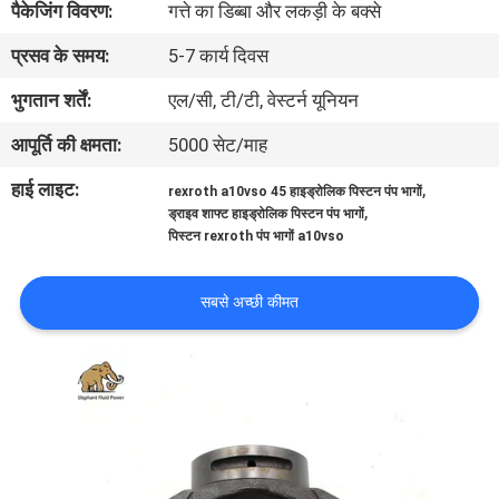
पैकेजिंग विवरण:
गत्ते का डिब्बा और लकड़ी के बक्से
गुणवत्ता
प्रसव के समय:
5-7 कार्य दिवस
नियंत्रण
भुगतान शर्तें:
एल/सी, टी/टी, वेस्टर्न यूनियन
संपर्क
आपूर्ति की क्षमता:
5000 सेट/माह
करें
हाई लाइट:
,
rexroth a10vso 45 हाइड्रोलिक पिस्टन पंप भागों
,
ड्राइव शाफ्ट हाइड्रोलिक पिस्टन पंप भागों
पिस्टन rexroth पंप भागों a10vso
समाचार
सबसे अच्छी कीमत
मामलों
साइटमैप
PRIVACY