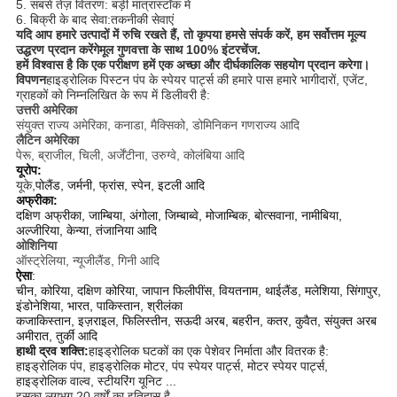
5. सबसे तेज़ वितरण: बड़ी मात्रा
स्टॉक में
6. बिक्री के बाद सेवा:
तकनीकी सेवाएं
यदि आप हमारे उत्पादों में रुचि रखते हैं, तो कृपया हमसे संपर्क करें, हम सर्वोत्तम मूल्य
उद्धरण प्रदान करेंगे
मूल गुणवत्ता के साथ 100% इंटरचेंज
.
हमें विश्वास है कि एक परीक्षण हमें एक अच्छा और दीर्घकालिक सहयोग प्रदान करेगा।
विपणन
हाइड्रोलिक पिस्टन पंप के स्पेयर पार्ट्स की हमारे पास हमारे भागीदारों, एजेंट,
ग्राहकों को निम्नलिखित के रूप में डिलीवरी है:
उत्तरी अमेरिका
संयुक्त राज्य अमेरिका, कनाडा, मैक्सिको, डोमिनिकन गणराज्य आदि
लैटिन अमेरिका
पेरू, ब्राजील, चिली, अर्जेंटीना, उरुग्वे, कोलंबिया आदि
यूरोप:
यूके,
पोलैंड, जर्मनी, फ्रांस, स्पेन, इटली आदि
अफ्रीका:
दक्षिण अफ्रीका, जाम्बिया, अंगोला, जिम्बाब्वे, मोजाम्बिक, बोत्सवाना, नामीबिया,
अल्जीरिया, केन्या, तंजानिया आदि
ओशिनिया
ऑस्ट्रेलिया, न्यूजीलैंड, गिनी आदि
ऐसा
:
चीन, कोरिया, दक्षिण कोरिया, जापान फिलीपींस, वियतनाम, थाईलैंड, मलेशिया, सिंगापुर,
इंडोनेशिया, भारत, पाकिस्तान, श्रीलंका
कजाकिस्तान, इज़राइल, फिलिस्तीन, सऊदी अरब, बहरीन, कतर, कुवैत, संयुक्त अरब
अमीरात, तुर्की आदि
हाथी द्रव शक्ति:
हाइड्रोलिक घटकों का एक पेशेवर निर्माता और वितरक है:
हाइड्रोलिक पंप, हाइड्रोलिक मोटर, पंप स्पेयर पार्ट्स, मोटर स्पेयर पार्ट्स,
हाइड्रोलिक वाल्व, स्टीयरिंग यूनिट ...
इसका लगभग 20 वर्षों का इतिहास है