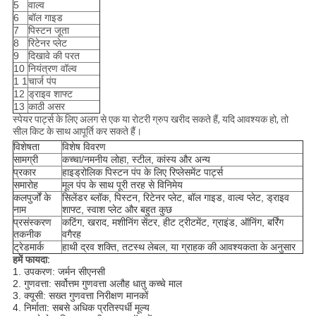
5
वाल्व
6
बॉल गाइड
7
पिस्टन जूता
8
रिटेनर प्लेट
9
दिखावे की परत
10
नियंत्रण वॉल्व
1 1
चार्ज पंप
12
ड्राइव शाफ्ट
13
काठी असर
स्पेयर पार्ट्स के लिए अलग से एक या रोटरी ग्रुप खरीद सकते हैं, यदि आवश्यक हो, तो
सील किट के साथ आपूर्ति कर सकते हैं।
विशेषता
विशेष विवरण
सामग्री
कच्चा/नमनीय लोहा, स्टील, कांस्य और अन्य
प्रकार
हाइड्रोलिक पिस्टन पंप के लिए रिप्लेसमेंट पार्ट्स
समारोह
मूल पंप के साथ पूरी तरह से विनिमेय
कलपुर्जों के
सिलेंडर ब्लॉक, पिस्टन, रिटेनर प्लेट, बॉल गाइड, वाल्व प्लेट, ड्राइव
नाम
शाफ्ट, स्वाश प्लेट और बहुत कुछ
प्रसंस्करण
कटिंग, खराद, मशीनिंग सेंटर, हीट ट्रीटमेंट, ग्राइंड, ऑनिंग, बर्रिंग
तकनीक
वगैरह
ट्रेडमार्क
हाथी द्रव शक्ति, तटस्थ लेबल, या ग्राहक की आवश्यकता के अनुसार
हमें फायदा
:
1. उपकरण: जर्मन सीएनसी
2. गुणवत्ता: सर्वोत्तम गुणवत्ता अलौह धातु कच्चे माल
3. क्यूसी: सख्त गुणवत्ता निरीक्षण मानकों
4. निर्माता: सबसे अधिक प्रतिस्पर्धी मूल्य