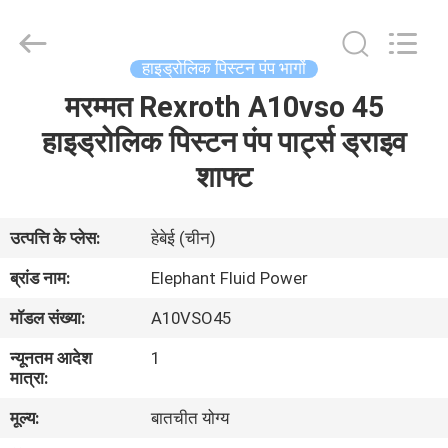
2026
Elephant
Fluid
Power
Co.,Ltd.
हाइड्रोलिक पिस्टन पंप भागों
All
Rights
Reserved.
मरम्मत Rexroth A10vso 45
घर
हाइड्रोलिक पिस्टन पंप पार्ट्स ड्राइव
उत्पादों
शाफ्ट
हमारे
उत्पत्ति के प्लेस:
हेबेई (चीन)
बारे
ब्रांड नाम:
Elephant Fluid Power
में
मॉडल संख्या:
A10VSO45
न्यूनतम आदेश
1
कारखाना
मात्रा:
भ्रमण
मूल्य:
बातचीत योग्य