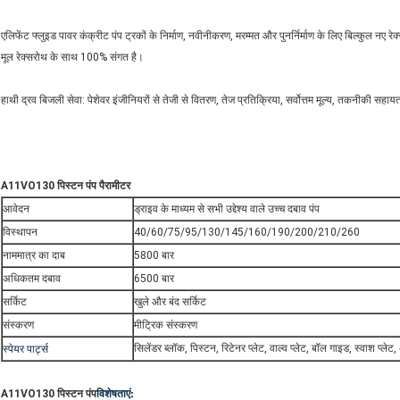
एलिफेंट फ्लुइड पावर कंक्रीट पंप ट्रकों के निर्माण, नवीनीकरण, मरम्मत और पुनर्निर्माण के लिए बिल्कुल नए 
मूल रेक्सरोथ के साथ 100% संगत है।
हाथी द्रव बिजली सेवा: पेशेवर इंजीनियरों से तेजी से वितरण, तेज प्रतिक्रिया, सर्वोत्तम मूल्य, तकनीकी सहाय
A11VO130 पिस्टन पंप पैरामीटर
आवेदन
ड्राइव के माध्यम से सभी उद्देश्य वाले उच्च दबाव पंप
विस्थापन
40/60/75/95/130/145/160/190/200/210/260
नाममात्र का दाब
5800 बार
अधिकतम दबाव
6500 बार
सर्किट
खुले और बंद सर्किट
संस्करण
मीट्रिक संस्करण
स्पेयर पार्ट्स
सिलेंडर ब्लॉक, पिस्टन, रिटेनर प्लेट, वाल्व प्लेट, बॉल गाइड, स्वाश प्ल
विशेषताएं:
A11VO130 पिस्टन पंप