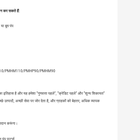
ान कर सकते हैं
:
बूम पंप
HP110/PMHM110/PMHP90/PMHM90
का इतिहास है और यह हमेशा "गुणवत्ता पहले", "क्रेडिट पहले" और "शून्य शिकायत"
्छे उत्पादों, अच्छी सेवा पर जोर देता है, और ग्राहकों को बेहतर, अधिक व्यापक
 प्रदान करूंगा।
ंप पार्ट्स