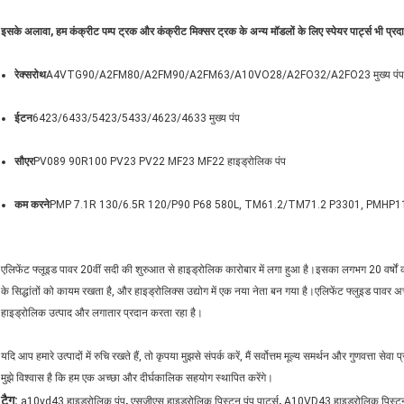
इसके अलावा, हम कंक्रीट पम्प ट्रक और कंक्रीट मिक्सर ट्रक के अन्य मॉडलों के लिए स्पेयर पार्ट्स भी प्रद
रेक्सरोथ
A4VTG90/A2FM80/A2FM90/A2FM63/A10VO28/A2FO32/A2FO23 मुख्य पंप या 
ईटन
6423/6433/5423/5433/4623/4633 मुख्य पंप
सौएर
PV089 90R100 PV23 PV22 MF23 MF22 हाइड्रोलिक पंप
कम करने
PMP 7.1R 130/6.5R 120/P90 P68 580L, TM61.2/TM71.2 P3301, PM
एलिफेंट फ्लूइड पावर 20वीं सदी की शुरुआत से हाइड्रोलिक कारोबार में लगा हुआ है।इसका लगभग 20 वर्षों 
के सिद्धांतों को कायम रखता है, और हाइड्रोलिक्स उद्योग में एक नया नेता बन गया है।एलिफेंट फ्लुइड पावर अच
हाइड्रोलिक उत्पाद और लगातार प्रदान करता रहा है।
यदि आप हमारे उत्पादों में रुचि रखते हैं, तो कृपया मुझसे संपर्क करें, मैं सर्वोत्तम मूल्य समर्थन और गुणवत्ता सेवा
मुझे विश्वास है कि हम एक अच्छा और दीर्घकालिक सहयोग स्थापित करेंगे।
,
,
टैग:
a10vd43 हाइड्रोलिक पंप
एसजीएस हाइड्रोलिक पिस्टन पंप पार्ट्स
A10VD43 हाइड्रोलिक पिस्टन प