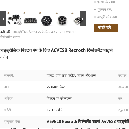
प्रसव के समय:
भुगतान शर्तें:
आपूर्ति की क्षमता:
संपर्क करें
बड़ी छवि :
हाइड्रोलिक पिस्टन पंप के लिए A6VE28 Rexroth
रिप्लेसमेंट पार्ट्स
हाइड्रोलिक पिस्टन पंप के लिए A6VE28 Rexroth रिप्लेसमेंट पार्ट्स
वर्णन
सामग्री:
कास्ट, तन्य लौह, स्टील, कांस्य और अन्य
प्रकार:
नाम:
पंप मरम्मत किट
अन्य ना
आवेदन:
पिस्टन पंप की मरम्मत
मूल:
गारंटी:
12-18 महीने
श्रृंखला:
A6VE28 Rexroth रिप्लेसमेंट पार्ट्स
A6VE28 हाइड्रोलिक
प्रमुखता देना:
,