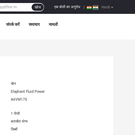
एक बोली का अनुरोध
खोज
|
Hindi
संपर्क करें
समाचार
मामलों
चीन
Elephant Fluid Power
A6VM170
1 पीसी
बातचीत योग्य
डिब्बों