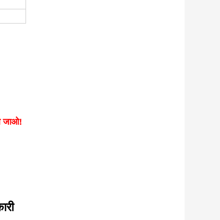
 जाओ!
ारी