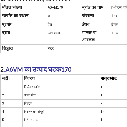
मॉडल संख्या
ब्रांड का नाम
A6VM170
हाथी द्रव शक
उत्पत्ति का स्थान
संरचना
चीन
मोटर
प्रयोग
ईंधन
तेल
डीज़ल
दबाव
मानक या
उच्च दबाव
मानक
अमानक
सिद्धांत
मोटर
2
.A6VM का उत्पाद घटक
170
नहीं।
विवरण
मात्रा/सेट
1
सिलेंडर ब्लॉक
1
2
वाॅल्व प्लेट
1
3
पिस्टन
7
4
पिस्टन की अंगूठी
14
5
रिटेनर प्लेट
1