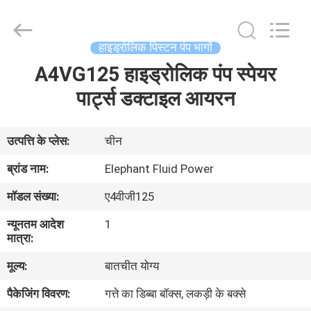
2026
Elephant
Fluid
Power
Co.,Ltd.
हाइड्रोलिक पिस्टन पंप भागों
All
Rights
Reserved.
A4VG125 हाइड्रोलिक पंप स्पेयर
घर
पार्ट्स डक्टाइल आयरन
उत्पादों
उत्पत्ति के प्लेस:
चीन
हमारे
ब्रांड नाम:
Elephant Fluid Power
बारे
मॉडल संख्या:
ए4वीजी125
में
न्यूनतम आदेश
1
मात्रा:
कारखाना
मूल्य:
बातचीत योग्य
भ्रमण
पैकेजिंग विवरण:
गत्ते का डिब्बा बॉक्स, लकड़ी के बक्से