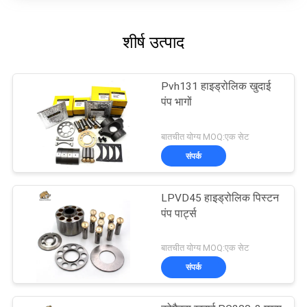
शीर्ष उत्पाद
Pvh131 हाइड्रोलिक खुदाई
पंप भागों
बातचीत योग्य MOQ:एक सेट
संपर्क
LPVD45 हाइड्रोलिक पिस्टन
पंप पार्ट्स
बातचीत योग्य MOQ:एक सेट
संपर्क