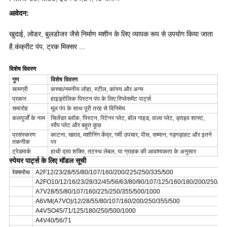
आवेदन:
खुदाई, लोडर, बुलडोजर जैसे निर्माण मशीन के लिए व्यापक रूप से उपयोग किया जाता
है
,
कंक्रीट पंप, ट्रक मिक्सर ...
विशेष विवरण
गुण
विशेष विवरण
सामग्री
कच्चा/नमनीय लोहा, स्टील, कांस्य और अन्य
प्रकार
हाइड्रोलिक पिस्टन पंप के लिए रिप्लेसमेंट पार्ट्स
समारोह
मूल पंप के साथ पूरी तरह से विनिमेय
कलपुर्जों के नाम
सिलेंडर ब्लॉक, पिस्टन, रिटेनर प्लेट, बॉल गाइड, वाल्व प्लेट, ड्राइव शाफ्ट,
स्वैप प्लेट और बहुत कुछ
प्रसंस्करण
काटना, खराद, मशीनिंग केंद्र, गर्मी उपचार, पीस, सम्मान, गड़गड़ाहट और इतने
तकनीक
पर
ट्रेडमार्क
हाथी द्रव शक्ति, तटस्थ लेबल, या ग्राहक की आवश्यकता के अनुसार
स्पेयर पार्ट्स के लिए मॉडल सूची
रेक्सरोथ
A2F12/23/28/55/80/107/160/200/225/250/335/500
A2FO10/12/16/23/28/32/45/56/63/80/90/107/125/160/180/200/250/50
A7V28/55/80/107/160/225/250/355/500/1000
A6VM(A7VO)/12/28/55/80/107/160/200/250/355/500
A4VSO45/71/125/180/250/500/1000
A4V40/56/71