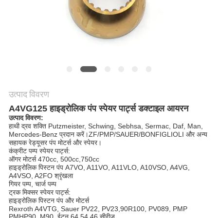
POLICY
उत्पाद विवरण
A4VG125 हाइड्रोलिक पंप स्पेयर पार्ट्स डक्टाइल आयरन
उत्पाद विवरण:
हाथी द्रव शक्ति Putzmeister, Schwing, Sebhsa, Sermac, Daf, Man,
Mercedes-Benz प्रदान करें।ZF/PMP/SAUER/BONFIGLIOLI और अन्य
सहायक रेड्यूसर पंप मोटर्स और स्पेयर।
कंक्रीट पम्प स्पेयर पार्ट्स:
ऑगर मोटर्स 470cc, 500cc,750cc
हाइड्रोलिक पिस्टन पंप A7VO, A11VO, A11VLO, A10VSO, A4VG,
A4VSO, A2FO श्रृंखला
गियर पम्प, चार्ज पम्प
ट्रक मिक्सर स्पेयर पार्ट्स:
हाइड्रोलिक पिस्टन पंप और मोटर्स
Rexroth A4VTG, Sauer PV22, PV23,90R100, PV089, PMP
PMHP90, M90, ईटन 64,54,46 सीरीज