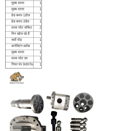
मुख्य दस्ता
1
मुख्य दस्ता
1
हेड कवर-1होल
1
हेड कवर-3छेद
1
वाल्व प्लेट सॉकेट
2
पिन खोज रहे हैं
1
सर्वो रॉड
1
कनेक्टिंग ब्लॉक
1
मुख्य दस्ता
1
वाल्व प्लेट एम
1
गियर पंप 9दांतTe
1