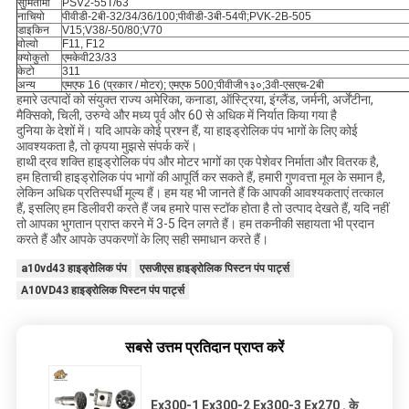
सुमितोमो
PSV2-55T/63
नाचियो
पीवीडी-2बी-32/34/36/100;पीवीडी-3बी-54पी;PVK-2B-505
डाइकिन
V15;V38/-50/80;V70
वोल्वो
F11, F12
क्योकुतो
एमकेवी23/33
केटो
311
अन्य
एमएफ 16 (प्रकार / मोटर); एमएफ 500;पीवीजी१३०;3वी-एसएच-2बी
हमारे उत्पादों को संयुक्त राज्य अमेरिका, कनाडा, ऑस्ट्रिया, इंग्लैंड, जर्मनी, अर्जेंटीना,
मैक्सिको, चिली, उरुग्वे और मध्य पूर्व और 60 से अधिक में निर्यात किया गया है
दुनिया के देशों में। यदि आपके कोई प्रश्न हैं, या हाइड्रोलिक पंप भागों के लिए कोई
आवश्यकता है, तो कृपया मुझसे संपर्क करें।
हाथी द्रव शक्ति हाइड्रोलिक पंप और मोटर भागों का एक पेशेवर निर्माता और वितरक है,
हम हिताची हाइड्रोलिक पंप भागों की आपूर्ति कर सकते हैं, हमारी गुणवत्ता मूल के समान है,
लेकिन अधिक प्रतिस्पर्धी मूल्य हैं। हम यह भी जानते हैं कि आपकी आवश्यकताएं तत्काल
हैं, इसलिए हम डिलीवरी करते हैं जब हमारे पास स्टॉक होता है तो उत्पाद देखते हैं, यदि नहीं
तो आपका भुगतान प्राप्त करने में 3-5 दिन लगते हैं। हम तकनीकी सहायता भी प्रदान
करते हैं और आपके उपकरणों के लिए सही समाधान करते हैं।
a10vd43 हाइड्रोलिक पंप
एसजीएस हाइड्रोलिक पिस्टन पंप पार्ट्स
A10VD43 हाइड्रोलिक पिस्टन पंप पार्ट्स
सबसे उत्तम प्रतिदान प्राप्त करें
Ex300-1 Ex300-2 Ex300-3 Ex270 . के