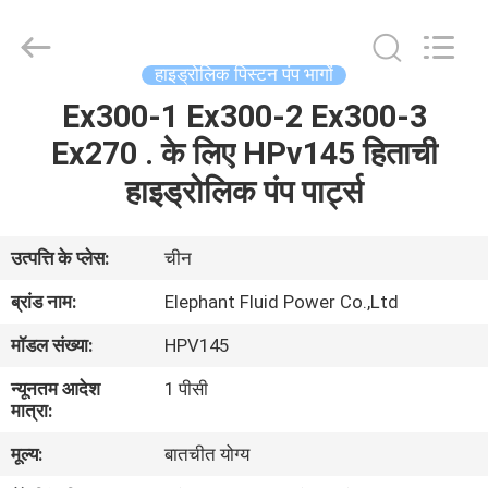
2026
Elephant
Fluid
Power
Co.,Ltd.
हाइड्रोलिक पिस्टन पंप भागों
All
Rights
Reserved.
Ex300-1 Ex300-2 Ex300-3
घर
Ex270 . के लिए HPv145 हिताची
उत्पादों
हाइड्रोलिक पंप पार्ट्स
हमारे
उत्पत्ति के प्लेस:
चीन
बारे
ब्रांड नाम:
Elephant Fluid Power Co.,Ltd
में
मॉडल संख्या:
HPV145
न्यूनतम आदेश
1 पीसी
कारखाना
मात्रा:
भ्रमण
मूल्य:
बातचीत योग्य