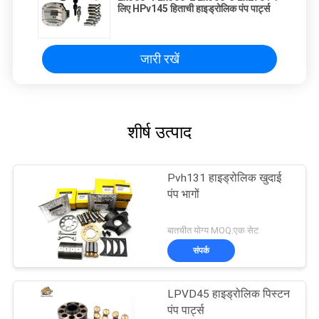
लिए HPv145 हिताची हाइड्रोलिक पंप पार्ट्स
जारी रखें
शीर्ष उत्पाद
Pvh131 हाइड्रोलिक खुदाई
पंप भागों
बातचीत योग्य MOQ:एक सेट
संपर्क
LPVD45 हाइड्रोलिक पिस्टन
पंप पार्ट्स