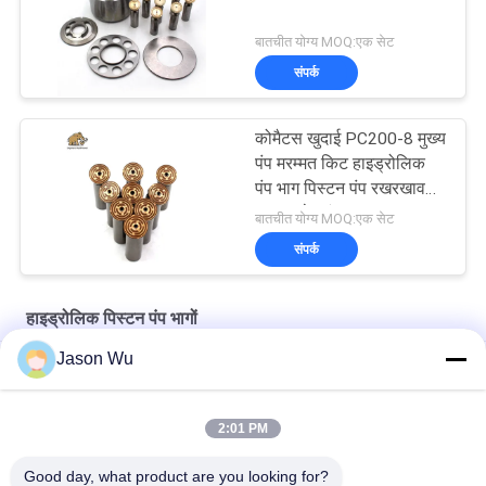
बातचीत योग्य MOQ:एक सेट
संपर्क
कोमैटस खुदाई PC200-8 मुख्य
पंप मरम्मत किट हाइड्रोलिक
पंप भाग पिस्टन पंप रखरखाव
मरम्मत सेवाएं
बातचीत योग्य MOQ:एक सेट
संपर्क
हाइड्रोलिक पिस्टन पंप भागों
Jason Wu
मूल प्रतिस्थापन के लिए वोल्वो कास्ट आयरन गियर पंप वीओई 14561971
मूल प्रतिस्थापन के लिए वोल्वो कास्ट आयरन गियर पंप वीओई 14537295
2:01 PM
मूल प्रतिस्थापन के लिए वोल्वो कास्ट आयरन गियर पंप वीओई 14782798
Good day, what product are you looking for?