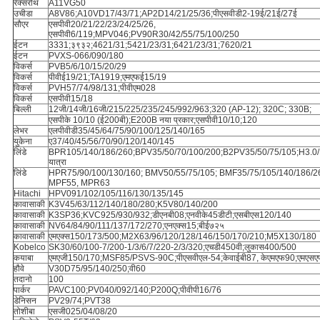
रेक्सरोथ
A11VG50
उचीडा
A8V86;A10VD17/43/71;AP2D14/21/25/36;पीएसवीडी2-19ई/21ई/27ई
सौएर
एसपीवी20/21/22/23/24/25/26,
एसपीवी6/119;MPV046;PV90R30/42/55/75/100/250
ईटन
3331;३९३२;4621/31;5421/23/31;6421/23/31;7620/21
ईटन
PVXS-066/090/180
विकर्स
PVB5/6/10/15/20/29
विकर्स
पीवीई19/21;TA1919;एमएफई15/19
विकर्स
PVH57/74/98/131;पीवीएम028
विकर्स
एसपीवी15/18
बिल्ली
12जी/14जी/16जी/215/225/235/245/992/963;320 (AP-12); 320C; 330B;
एसपीके 10/10 (ई200बी);E200B नया प्रकार;एसपीवी10/10;120
लेभर
एलपीवीडी35/45/64/75/90/100/125/140/165
युकेना
ए37/40/45/56/70/90/120/140/145
लिंडे
BPR105/140/186/260;BPV35/50/70/100/200;B2PV35/50/75/105;H3.0/
यात्रा
लिंडे
HPR75/90/100/130/160; BMV50/55/75/105; BMF35/75/105/140/186/2
MPF55, MPR63
Hitachi
HPV091/102/105/116/130/135/145
कावासाकी
K3V45/63/112/140/180/280;K5V80/140/200
कावासाकी
K3SP36;KVC925/930/932;डीएनबी08;एनवीके45डीटी;एसबीएस120/140
कावासाकी
NV64/84/90/111/137/172/270;एनएक्स15;बीई७२५
कावासाकी
एमएक्स150/173/500;M2X63/96/120/128/146/150/170/210;M5X130/180
Kobelco
SK30/60/100-7/200-1/3/6/7/220-2/3/320;एचडी450वी;लुकास400/500
कयाबा
एमएजी150/170;MSF85/PSVS-90C;पीएसवीएल-54;केवाईबी87, केएमएफ90;एमएस
हौवे
V30D75/95/140/250;वी60
तदानो
100
पार्कर
PAVC100;PV040/092/140;P200Q;पीवीपी16/76
डेनिसन
PV29/74;PVT38
तोशीबा
एसजी025/04/08/20