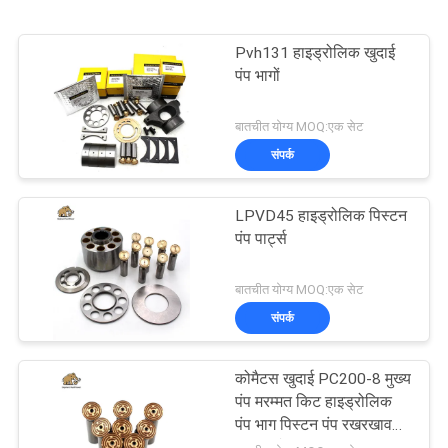
Pvh131 हाइड्रोलिक खुदाई
पंप भागों
बातचीत योग्य MOQ:एक सेट
संपर्क
LPVD45 हाइड्रोलिक पिस्टन
पंप पार्ट्स
बातचीत योग्य MOQ:एक सेट
संपर्क
कोमैटस खुदाई PC200-8 मुख्य
पंप मरम्मत किट हाइड्रोलिक
पंप भाग पिस्टन पंप रखरखाव
मरम्मत सेवाएं