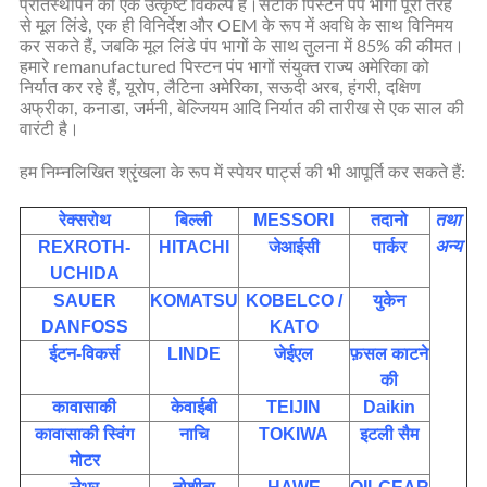
प्रतिस्थापन का एक उत्कृष्ट विकल्प है।सटीक पिस्टन पंप भागों पूरी तरह
से मूल लिंडे, एक ही विनिर्देश और OEM के रूप में अवधि के साथ विनिमय
कर सकते हैं, जबकि मूल लिंडे पंप भागों के साथ तुलना में 85% की कीमत।
हमारे remanufactured पिस्टन पंप भागों संयुक्त राज्य अमेरिका को
निर्यात कर रहे हैं, यूरोप, लैटिना अमेरिका, सऊदी अरब, हंगरी, दक्षिण
अफ्रीका, कनाडा, जर्मनी, बेल्जियम आदि निर्यात की तारीख से एक साल की
वारंटी है।
हम निम्नलिखित श्रृंखला के रूप में स्पेयर पार्ट्स की भी आपूर्ति कर सकते हैं:
रेक्सरोथ
बिल्ली
MESSORI
तदानो
तथा
अन्य
REXROTH-
HITACHI
जेआईसी
पार्कर
UCHIDA
SAUER
KOMATSU
KOBELCO /
युकेन
DANFOSS
KATO
ईटन-विकर्स
LINDE
जेईएल
फ़सल काटने
की
कावासाकी
केवाईबी
TEIJIN
Daikin
कावासाकी स्विंग
नाचि
TOKIWA
इटली सैम
मोटर