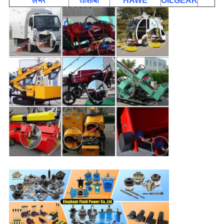
लेभर
तोशीबा
HAWE
OILGEAR