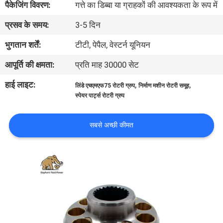
पैकेजिंग विवरण:
गत्ते का डिब्बा या ग्राहकों की आवश्यकता के रूप में
गुणवत्ता
प्रसव के समय:
3-5 दिन
नियंत्रण
भुगतान शर्तें:
टीटी, पेपैल, वेस्टर्न यूनियन
संपर्क
आपूर्ति की क्षमता:
प्रति माह 30000 सेट
करें
हाई लाइट:
,
,
लिंडे एचएमएफ75 रोटरी ग्रुप
निर्माण मशीन रोटरी समूह
स्पेयर पार्ट्स रोटरी ग्रुप
समाचार
सबसे अच्छी कीमत
मामलों
साइटमैप
PRIVACY