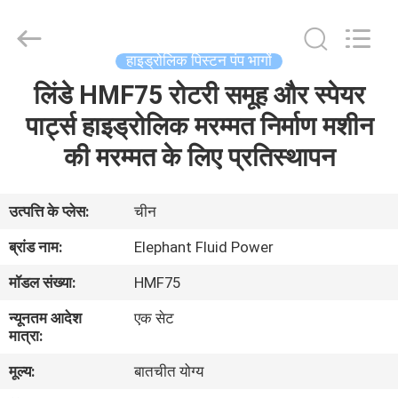
2026
Elephant
Fluid
Power
Co.,Ltd.
हाइड्रोलिक पिस्टन पंप भागों
All
Rights
Reserved.
लिंडे HMF75 रोटरी समूह और स्पेयर
घर
पार्ट्स हाइड्रोलिक मरम्मत निर्माण मशीन
उत्पादों
की मरम्मत के लिए प्रतिस्थापन
हमारे
उत्पत्ति के प्लेस:
चीन
बारे
ब्रांड नाम:
Elephant Fluid Power
में
मॉडल संख्या:
HMF75
न्यूनतम आदेश
एक सेट
कारखाना
मात्रा:
भ्रमण
मूल्य:
बातचीत योग्य