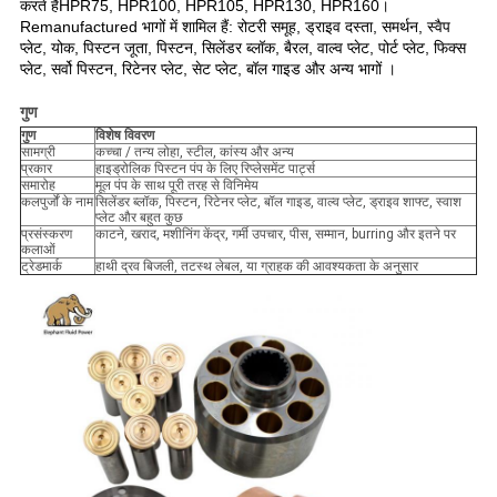
करते हैं
HPR75
,
HPR100
,
HPR105
, HPR130,
HPR160
।
Remanufactured भागों में शामिल हैं: रोटरी समूह, ड्राइव दस्ता, समर्थन, स्वैप
प्लेट, योक, पिस्टन जूता, पिस्टन, सिलेंडर ब्लॉक, बैरल, वाल्व प्लेट, पोर्ट प्लेट, फिक्स
प्लेट, सर्वो पिस्टन, रिटेनर प्लेट, सेट प्लेट, बॉल गाइड और अन्य भागों ।
गुण
गुण
विशेष विवरण
सामग्री
कच्चा / तन्य लोहा, स्टील, कांस्य और अन्य
प्रकार
हाइड्रोलिक पिस्टन पंप के लिए रिप्लेसमेंट पार्ट्स
समारोह
मूल पंप के साथ पूरी तरह से विनिमेय
कलपुर्जों के नाम
सिलेंडर ब्लॉक, पिस्टन, रिटेनर प्लेट, बॉल गाइड, वाल्व प्लेट, ड्राइव शाफ्ट, स्वाश
प्लेट और बहुत कुछ
प्रसंस्करण
काटने, खराद, मशीनिंग केंद्र, गर्मी उपचार, पीस, सम्मान, burring और इतने पर
कलाओं
ट्रेडमार्क
हाथी द्रव बिजली, तटस्थ लेबल, या ग्राहक की आवश्यकता के अनुसार