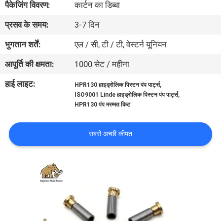
पैकेजिंग विवरण:
कार्टन का डिब्बा
गुणवत्ता
प्रसव के समय:
3-7 दिन
नियंत्रण
भुगतान शर्तें:
एल / सी, टी / टी, वेस्टर्न यूनियन
संपर्क
आपूर्ति की क्षमता:
1000 सेट / महीना
करें
हाई लाइट:
,
HPR130 हाइड्रोलिक पिस्टन पंप पार्ट्स
,
ISO9001 Linde हाइड्रोलिक पिस्टन पंप पार्ट्स
HPR130 पंप मरम्मत किट
समाचार
सबसे अच्छी कीमत
मामलों
साइटमैप
PRIVACY