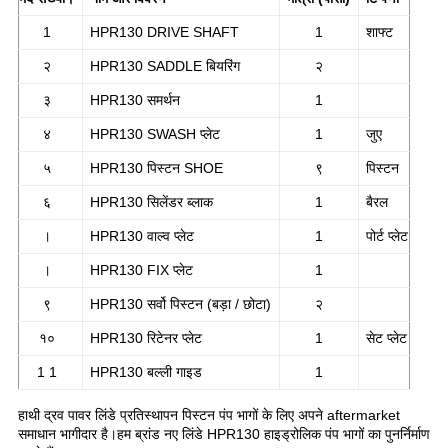
1
HPR130 DRIVE SHAFT
1
शाफ्ट
२
HPR130 SADDLE बियरिंग
२
३
HPR130 समर्थन
1
४
HPR130 SWASH प्लेट
1
जुए
५
HPR130 पिस्टन SHOE
९
पिस्टन
६
HPR130 सिलेंडर ब्लाक
1
बैरल
।
HPR130 वाल्व प्लेट
1
पोर्ट प्लेट
।
HPR130 FIX प्लेट
1
९
HPR130 सर्वो पिस्टन (बड़ा / छोटा)
२
१०
HPR130 रिटेनर प्लेट
1
सेट प्लेट
1 1
HPR130 बल्ली गाइड
1
हाथी द्रव पावर लिंडे प्रतिस्थापन पिस्टन पंप भागों के लिए अपने aftermarket
समाधान भागीदार है।हम ब्रांड नए लिंडे HPR130 हाइड्रोलिक पंप भागों का पुनर्निर्माण