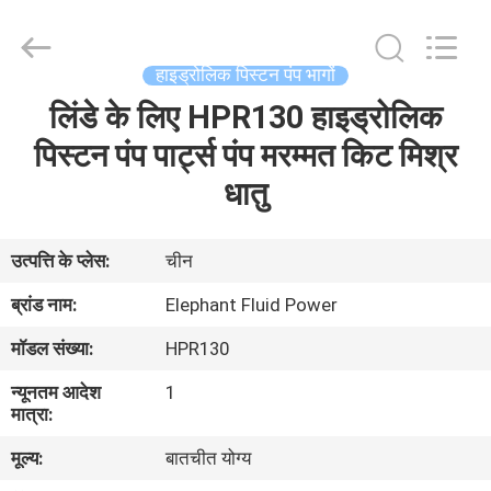
2026
Elephant
Fluid
Power
Co.,Ltd.
हाइड्रोलिक पिस्टन पंप भागों
All
Rights
Reserved.
लिंडे के लिए HPR130 हाइड्रोलिक
घर
पिस्टन पंप पार्ट्स पंप मरम्मत किट मिश्र
उत्पादों
धातु
हमारे
उत्पत्ति के प्लेस:
चीन
बारे
ब्रांड नाम:
Elephant Fluid Power
में
मॉडल संख्या:
HPR130
न्यूनतम आदेश
1
कारखाना
मात्रा:
भ्रमण
मूल्य:
बातचीत योग्य