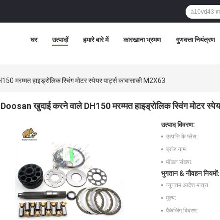
घर
उत्पादों
हमारे बारे में
कारखाना भ्रमण
गुणवत्ता नियंत्रण
50 मरम्मत हाइड्रोलिक स्विंग मोटर स्पेयर पार्ट्स कावासाकी M2X63
Doosan खुदाई करने वाले DH150 मरम्मत हाइड्रोलिक स्विंग मोटर स्पे
उत्पाद विवरण:
उत्पत्ति के प्लेस:
ब्रांड नाम:
मॉडल संख्या:
भुगतान & नौवहन नियमों:
न्यूनतम आदेश मात्रा:
मूल्य:
पैकेजिंग विवरण: