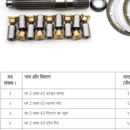
मद
नाम और विवरण
मात्
संख्या।
(पी
1
एम 2 एक्स 63
ड्राइव शाफ्ट
1
२
एम 2 एक्स 63
थ्रस्त प्लेट
1
३
एम 2 एक्स 63
पिस्टन का जूता
९
४
एम 2 एक्स 63 प्रेस पिन
६