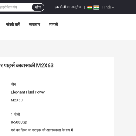
एक बोली का अनुरोध
खोज
|
Hindi
संपर्क करें
समाचार
मामलों
यर पार्ट्स कावासाकी M2X63
चीन
Elephant Fluid Power
M2X63
1 पीसी
8-500USD
गत्ते का डिब्बा या ग्राहक की आवश्यकता के रूप में