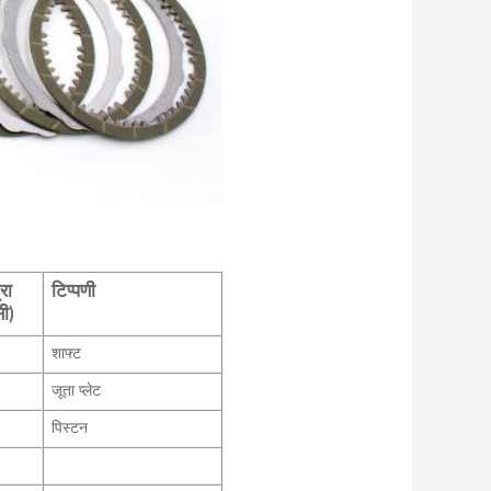
रा
टिप्पणी
सी)
शाफ्ट
जूता प्लेट
पिस्टन