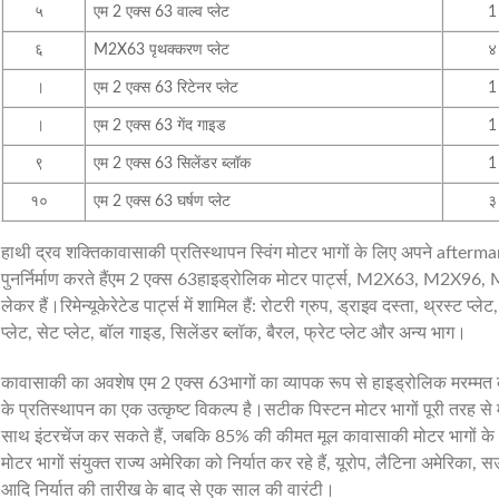
५
एम 2 एक्स 63 वाल्व प्लेट
1
६
M2X63 पृथक्करण प्लेट
४
।
एम 2 एक्स 63
रिटेनर प्लेट
1
।
एम 2 एक्स 63
गेंद गाइड
1
९
एम 2 एक्स 63
सिलेंडर ब्लॉक
1
१०
एम 2 एक्स 63 घर्षण प्लेट
३
हाथी द्रव शक्ति
कावासाकी प्रतिस्थापन स्विंग मोटर भागों के लिए अपने afterm
पुनर्निर्माण करते हैं
एम 2 एक्स 63
हाइड्रोलिक मोटर पार्ट्स, M2X63, M2X
लेकर हैं।रिमेन्यूकेरेटेड पार्ट्स में शामिल हैं: रोटरी ग्रुप, ड्राइव दस्ता, थ्रस्ट प्लेट,
प्लेट, सेट प्लेट, बॉल गाइड, सिलेंडर ब्लॉक, बैरल, फ्रेट प्लेट और अन्य भाग।
कावासाकी का अवशेष
एम 2 एक्स 63
भागों का व्यापक रूप से हाइड्रोलिक मरम्मत
के प्रतिस्थापन का एक उत्कृष्ट विकल्प है।सटीक पिस्टन मोटर भागों पूरी तरह स
साथ इंटरचेंज कर सकते हैं, जबकि 85% की कीमत मूल कावासाकी मोटर भागों क
मोटर भागों संयुक्त राज्य अमेरिका को निर्यात कर रहे हैं, यूरोप, लैटिना अमेरिका,
आदि निर्यात की तारीख के बाद से एक साल की वारंटी।