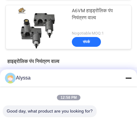
A6VM हाइड्रोलिक पंप
नियंत्रण वाल्व
Nogotiable MOQ:1
संपर्क
हाइड्रोलिक पंप नियंत्रण वाल्व
OEM गुणवत्ता A10VSO63 निरंतर शक्ति वाल्व अच्छी कीमत
Alyssa
TM68101 TM68401 TM68702 TM62502 12V/24V अनुपातिक
सोलेनोइड वाल्व T68401 12V
12:58 PM
101s-5t हाइड्रोलिक स्टीयरिंग यूनिट Ospc Ls की जगह
Good day, what product are you looking for?
लोकप्रिय श्रेणियां
सभी