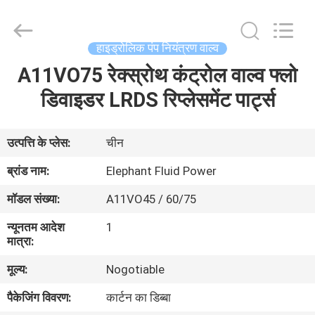
2026
Elephant
Fluid
Power
Co.,Ltd.
हाइड्रोलिक पंप नियंत्रण वाल्व
All
Rights
Reserved.
A11VO75 रेक्स्रोथ कंट्रोल वाल्व फ्लो
घर
डिवाइडर LRDS रिप्लेसमेंट पार्ट्स
उत्पादों
उत्पत्ति के प्लेस:
चीन
हमारे
ब्रांड नाम:
Elephant Fluid Power
बारे
मॉडल संख्या:
A11VO45 / 60/75
में
न्यूनतम आदेश
1
मात्रा:
कारखाना
मूल्य:
Nogotiable
भ्रमण
पैकेजिंग विवरण:
कार्टन का डिब्बा