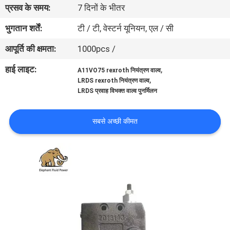
प्रसव के समय:
7 दिनों के भीतर
गुणवत्ता
नियंत्रण
भुगतान शर्तें:
टी / टी, वेस्टर्न यूनियन, एल / सी
आपूर्ति की क्षमता:
1000pcs /
संपर्क
हाई लाइट:
,
A11VO75 rexroth नियंत्रण वाल्व
करें
,
LRDS rexroth नियंत्रण वाल्व
LRDS प्रवाह विभक्त वाल्व पुनर्मिलन
समाचार
सबसे अच्छी कीमत
मामलों
साइटमैप
PRIVACY