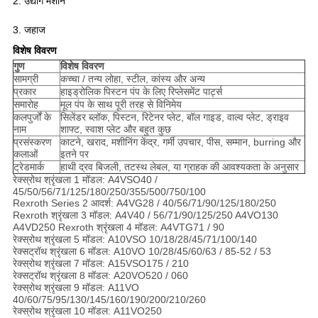
2. उद्योग मशीन
3. जहाज
विशेष विवरण
गुण
विशेष विवरण
सामग्री
कच्चा / तन्य लोहा, स्टील, कांस्य और अन्य
प्रकार
हाइड्रोलिक पिस्टन पंप के लिए रिप्लेसमेंट पार्ट्स
समारोह
मूल पंप के साथ पूरी तरह से विनिमेय
कलपुर्जों के
सिलेंडर ब्लॉक, पिस्टन, रिटेनर प्लेट, बॉल गाइड, वाल्व प्लेट, ड्राइव
नाम
शाफ्ट, स्वाश प्लेट और बहुत कुछ
प्रसंस्करण
काटने, खराद, मशीनिंग केंद्र, गर्मी उपचार, पीस, सम्मान, burring और
कलाओं
इतने पर
ट्रेडमार्क
हाथी द्रव बिजली, तटस्थ लेबल, या ग्राहक की आवश्यकता के अनुसार
रेक्स्रोथ श्रृंखला 1 मॉडल: A4VSO40 /
45/50/56/71/125/180/250/355/500/750/100
Rexroth Series 2 आदर्श: A4VG28 / 40/56/71/90/125/180/250
Rexroth श्रृंखला 3 मॉडल: A4V40 / 56/71/90/125/250 A4VO130
A4VD250 Rexroth श्रृंखला 4 मॉडल: A4VTG71 / 90
रेक्स्रोथ श्रृंखला 5 मॉडल: A10VSO 10/18/28/45/71/100/140
रेक्सट्रॉथ श्रृंखला 6 मॉडल: A10VO 10/28/45/60/63 / 85-52 / 53
रेक्स्रोथ श्रृंखला 7 मॉडल: A15VSO175 / 210
रेक्सट्रॉथ श्रृंखला 8 मॉडल: A20VO520 / 060
रेक्स्रोथ श्रृंखला 9 मॉडल: A11VO
40/60/75/95/130/145/160/190/200/210/260
रेक्स्रोथ श्रृंखला 10 मॉडल: A11VO250