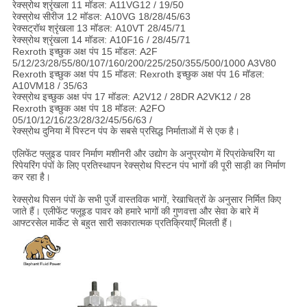
रेक्स्रोथ श्रृंखला 11 मॉडल: A11VG12 / 19/50
रेक्स्रोथ सीरीज 12 मॉडल: A10VG 18/28/45/63
रेक्सट्रॉथ श्रृंखला 13 मॉडल: A10VT 28/45/71
रेक्स्रोथ श्रृंखला 14 मॉडल: A10F16 / 28/45/71
Rexroth इच्छुक अक्ष पंप 15 मॉडल: A2F
5/12/23/28/55/80/107/160/200/225/250/355/500/1000 A3V80
Rexroth इच्छुक अक्ष पंप 15 मॉडल: Rexroth इच्छुक अक्ष पंप 16 मॉडल:
A10VM18 / 35/63
रेक्स्रोथ इच्छुक अक्ष पंप 17 मॉडल: A2V12 / 28DR A2VK12 / 28
Rexroth इच्छुक अक्ष पंप 18 मॉडल: A2FO
05/10/12/16/23/28/32/45/56/63 /
रेक्स्रोथ दुनिया में पिस्टन पंप के सबसे प्रसिद्ध निर्माताओं में से एक है।
एलिफेंट फ्लुइड पावर निर्माण मशीनरी और उद्योग के अनुप्रयोग में रिप्रांकेचरिंग या
रिपेयरिंग पंपों के लिए प्रतिस्थापन रेक्स्रोथ पिस्टन पंप भागों की पूरी साड़ी का निर्माण
कर रहा है।
रेक्स्रोथ पिसन पंपों के सभी पुर्जे वास्तविक भागों, रेखाचित्रों के अनुसार निर्मित किए
जाते हैं। एलीफेंट फ्लूइड पावर को हमारे भागों की गुणवत्ता और सेवा के बारे में
आफ्टरसेल मार्केट से बहुत सारी सकारात्मक प्रतिक्रियाएँ मिलती हैं।