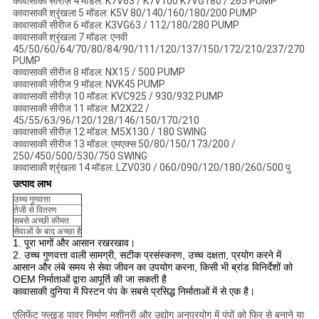
कावासाकी सीरीज़ 4 मॉडल: K7V63 / K7V100 K7VG180 / 265 PUMP
कावासाकी श्रृंखला 5 मॉडल: K5V 80/140/160/180/200 PUMP
कावासाकी सीरीज 6 मॉडल: K3VG63 / 112/180/280 PUMP
कावासाकी श्रृंखला 7 मॉडल: एनवी
45/50/60/64/70/80/84/90/111/120/137/150/172/210/237/270
PUMP
कावासाकी सीरीज 8 मॉडल: NX15 / 500 PUMP
कावासाकी सीरीज 9 मॉडल: NVK45 PUMP
कावासाकी सीरीज़ 10 मॉडल: KVC925 / 930/932 PUMP
कावासाकी सीरीज 11 मॉडल: M2X22 /
45/55/63/96/120/128/146/150/170/210
कावासाकी सीरीज़ 12 मॉडल: M5X130 / 180 SWING
कावासाकी सीरीज 13 मॉडल: एमएक्स 50/80/150/173/200 /
250/450/500/530/750 SWING
कावासाकी श्रृंखला 14 मॉडल: LZV030 / 060/090/120/180/260/500 पु
उत्पाद लाभ
उच्च गुणवत्ता
तेजी से वितरण
सबसे अच्छी कीमत
सेवाओं के बाद अच्छा है
1. पूरा भागों और आसान रखरखाव।
2. उच्च गुणवत्ता वाली सामग्री, सटीक प्रसंस्करण, उच्च दक्षता, प्रयोग करने में
आसान और लंबे समय से सेवा जीवन का उपयोग करना, किसी भी ब्रांड विनिर्देशों को
OEM निर्माताओं द्वारा आपूर्ति की जा सकती है
कावासाकी दुनिया में पिस्टन पंप के सबसे प्रसिद्ध निर्माताओं में से एक है।
एलिफेंट फ्लुइड पावर निर्माण मशीनरी और उद्योग अनुप्रयोग में पंपों को फिर से बनाने या