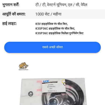
गुणवत्ता
भुगतान शर्तें:
टी / टी, वेस्टर्न यूनियन, एल / सी, पेपैल
नियंत्रण
आपूर्ति की क्षमता:
1000 सेट / महीना
हाई लाइट:
,
K5V हाइड्रोलिक पंप सील किट
संपर्क
,
K3SP36C हाइड्रोलिक पंप सील किट
K3SP36C हाइड्रोलिक सिलेंडर पुनर्निर्माण किट
करें
सबसे अच्छी कीमत
समाचार
मामलों
साइटमैप
PRIVACY