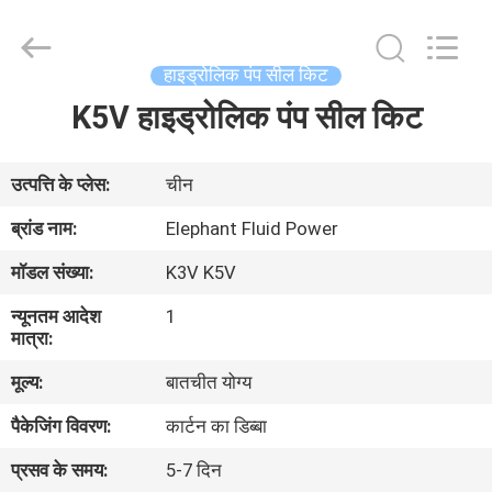
2026
Elephant
Fluid
Power
Co.,Ltd.
हाइड्रोलिक पंप सील किट
All
Rights
Reserved.
K5V हाइड्रोलिक पंप सील किट
घर
उत्पादों
उत्पत्ति के प्लेस:
चीन
ब्रांड नाम:
Elephant Fluid Power
हमारे
मॉडल संख्या:
K3V K5V
बारे
न्यूनतम आदेश
1
में
मात्रा:
मूल्य:
बातचीत योग्य
कारखाना
पैकेजिंग विवरण:
कार्टन का डिब्बा
भ्रमण
प्रसव के समय:
5-7 दिन