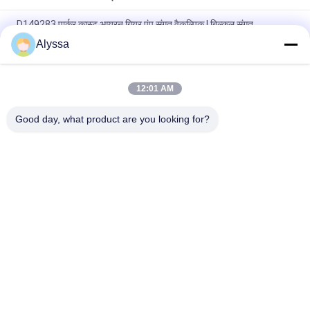
D149283 पार्कर कास्ट आयरन गियर पंप संगत वैकल्पिक | बिल्कुल संगत
Alyssa
पार्कर 7049521126 के लिए एक आदर्श प्रतिस्थापन उत्कृष्ट मूल्य, उत्कृष्ट पहनने
के प्रतिरोध, और निर्बाध स्थापना की पेशकश।
12:01 AM
3239529166 पार्कर कास्ट आयरन गियर पंप संगत मॉडल | सटीक फ़िट + उच्च
स्थायित्व + व्यापक समर्थन
Good day, what product are you looking for?
लोकप्रिय श्रेणियां
सभी
हाइड्रोलिक पिस्टन पंप 
हाइड्रोलिक फलक पंप 
भागों
पार्ट्स
निर्माण मशीनरी स्पेयर 
हाइड्रोलिक ट्रैक्टर पंप
पार्ट्स
हाइड्रोलिक पिस्टन पंप
हाइड्रोलिक ऑर्बिट मोटर