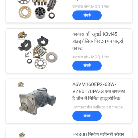
POLICY
बातचीत योग्य MOQ:1 सेट
संपर्क
कावासाकी खुदाई K3vl45
हाइड्रोलिक पिस्टन पंप पार्ट्स
कास्ट
बातचीत योग्य MOQ:1 सेट
संपर्क
A6VM160EP2-63W-
VZB0170PA-S अब उपलब्ध
है चीन में निर्मित हाइड्रोलिक
पिस्टन मोटर फिट बॉश
Contact the selle to get the best offer MOQ:1
रेक्सरोथ A6VM160 पार्ट्स भी
संपर्क
उपलब्ध है
P4300 निर्माण मशीनरी स्पेयर