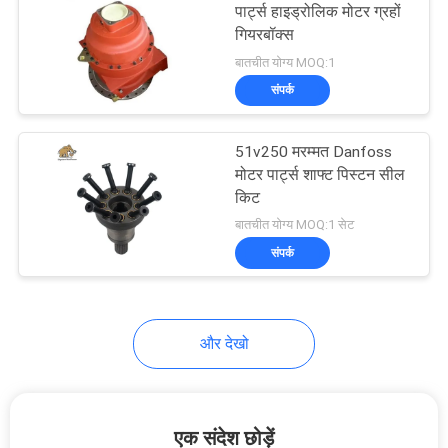
पार्ट्स हाइड्रोलिक मोटर ग्रहों
गियरबॉक्स
बातचीत योग्य MOQ:1
संपर्क
51v250 मरम्मत Danfoss
मोटर पार्ट्स शाफ्ट पिस्टन सील
किट
बातचीत योग्य MOQ:1 सेट
संपर्क
और देखो
एक संदेश छोड़ें