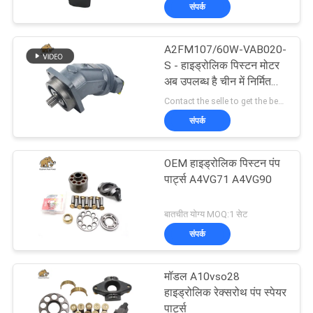
संपर्क
गुणवत्ता
नियंत्रण
A2FM107/60W-VAB020-
S - हाइड्रोलिक पिस्टन मोटर
संपर्क
अब उपलब्ध है चीन में निर्मित
फिट बॉश रेक्स्रोथ पार्ट्स भी
Contact the selle to get the best offer MOQ:1
करें
उपलब्ध है
संपर्क
समाचार
OEM हाइड्रोलिक पिस्टन पंप
पार्ट्स A4VG71 A4VG90
मामलों
बातचीत योग्य MOQ:1 सेट
संपर्क
साइटमैप
मॉडल A10vso28
PRIVACY
हाइड्रोलिक रेक्सरोथ पंप स्पेयर
पार्ट्स